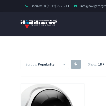
Звоните: 8 (4012) 999-911
info@navigatorgrp
Sort by:
Popularity
Show:
18 P