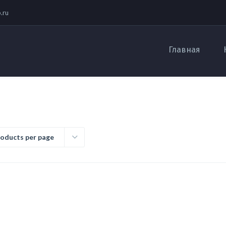
.ru
Главная
roducts per page